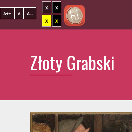
X
X
A++
A
A--
X
X
Złoty Grabski