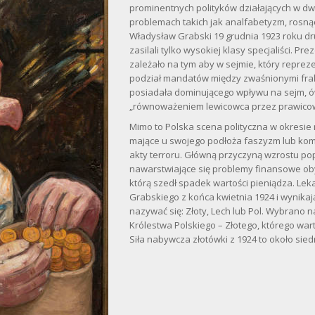
prominentnych polityków działających w d
problemach takich jak analfabetyzm, rosn
Władysław Grabski 19 grudnia 1923 roku dr
zasilali tylko wysokiej klasy specjaliści. P
zależało na tym aby w sejmie, który repr
podział mandatów między zwaśnionymi frakcja
posiadała dominującego wpływu na sejm, ó
„równoważeniem lewicowca przez prawico
Mimo to Polska scena polityczna w okresi
mające u swojego podłoża faszyzm lub komu
akty terroru. Główną przyczyną wzrostu pop
nawarstwiające się problemy finansowe obyw
którą szedł spadek wartości pieniądza. Le
Grabskiego z końca kwietnia 1924 i wynikają
nazywać się: Złoty, Lech lub Pol. Wybrano 
Królestwa Polskiego – Złotego, którego wa
Siła nabywcza złotówki z 1924 to około sied