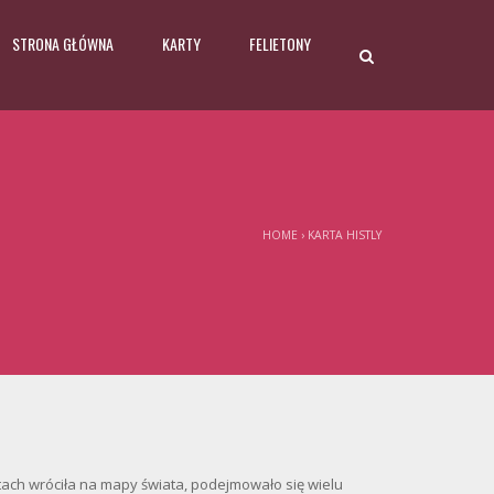
STRONA GŁÓWNA
KARTY
FELIETONY
HOME
›
KARTA HISTLY
tach wróciła na mapy świata, podejmowało się wielu