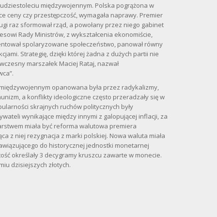
wudziestoleciu międzywojennym. Polska pogrążona w
ące ceny czy przestępczość, wymagała naprawy. Premier
ugi raz sformował rząd, a powołany przez niego gabinet
rezesowi Rady Ministrów, z wykształcenia ekonomiście,
ezentował spolaryzowane społeczeństwo, panował równy
mi. Strategię, dzięki której żadna z dużych partii nie
wczesny marszałek Maciej Rataj, nazwał
wca”.
e międzywojennym opanowana była przez radykalizmy,
nizm, a konflikty ideologiczne często przeradzały się w
ularności skrajnych ruchów politycznych były
ateli wynikające między innymi z galopującej inflacji, za
karstwem miała być reforma walutowa premiera
ca z niej rezygnacja z marki polskiej. Nowa waluta miała
nawiązującego do historycznej jednostki monetarnej
rtość określały 3 decygramy kruszcu zawarte w monecie.
miu dzisiejszych złotych.