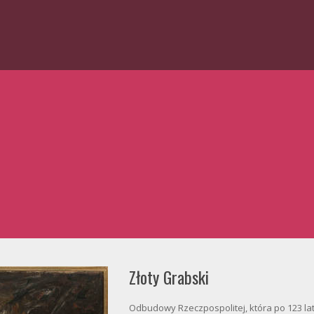
Złoty Grabski
Odbudowy Rzeczpospolitej, która po 123 la