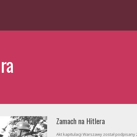
ra
Zamach na Hitlera
Akt kapitulacji Warszawy został podpisany