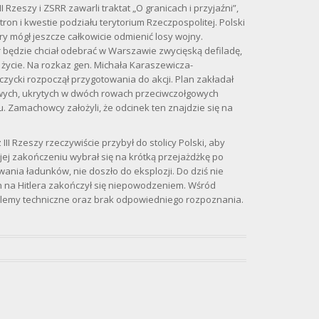
 Rzeszy i ZSRR zawarli traktat „O granicach i przyjaźni”,
ron i kwestie podziału terytorium Rzeczpospolitej. Polski
ry mógł jeszcze całkowicie odmienić losy wojny.
er będzie chciał odebrać w Warszawie zwycięską defiladę,
życie. Na rozkaz gen. Michała Karaszewicza-
zycki rozpoczął przygotowania do akcji. Plan zakładał
ych, ukrytych w dwóch rowach przeciwczołgowych
u. Zamachowcy założyli, że odcinek ten znajdzie się na
 III Rzeszy rzeczywiście przybył do stolicy Polski, aby
 jej zakończeniu wybrał się na krótką przejażdżkę po
ania ładunków, nie doszło do eksplozji. Do dziś nie
h na Hitlera zakończył się niepowodzeniem. Wśród
oblemy techniczne oraz brak odpowiedniego rozpoznania.