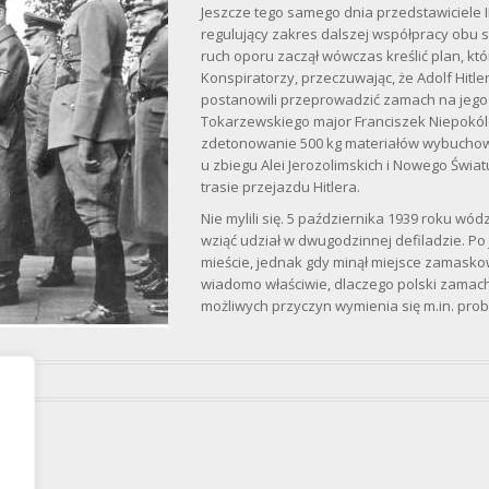
Jeszcze tego samego dnia przedstawiciele III
regulujący zakres dalszej współpracy obu st
ruch oporu zaczął wówczas kreślić plan, któ
Konspiratorzy, przeczuwając, że Adolf Hitl
postanowili przeprowadzić zamach na jego 
Tokarzewskiego major Franciszek Niepokólc
zdetonowanie 500 kg materiałów wybuchow
u zbiegu Alei Jerozolimskich i Nowego Świat
trasie przejazdu Hitlera.
Nie mylili się. 5 października 1939 roku wódz
wziąć udział w dwugodzinnej defiladzie. Po
mieście, jednak gdy minął miejsce zamaskow
wiadomo właściwie, dlaczego polski zamac
możliwych przyczyn wymienia się m.in. pr