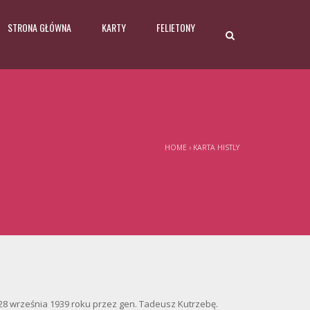
STRONA GŁÓWNA
KARTY
FELIETONY
HOME
›
KARTA HISTLY
 28 września 1939 roku przez gen. Tadeusz Kutrzebę.