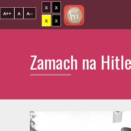
X
X
A++
A
A--
X
X
Zamach na Hitle