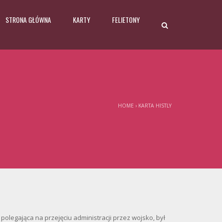
STRONA GŁÓWNA
KARTY
FELIETONY
HOME
›
KARTA HISTLY
polegająca na przejęciu administracji przez wojsko, był