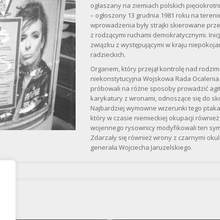
ogłaszany na ziemiach polskich pięciokrotnie
– ogłoszony 13 grudnia 1981 roku na tereni
wprowadzenia były strajki skierowane prze
z rodzącymi ruchami demokratycznymi. Inicj
związku z występującymi w kraju niepokojam
radzieckich.
Organem, który przejął kontrolę nad rodzim
niekonstytucyjna Wojskowa Rada Ocalenia
próbowali na różne sposoby prowadzić agit
karykatury z wronami, odnoszące się do s
Najbardziej wymowne wizerunki tego ptaka b
który w czasie niemieckiej okupacji równie
wojennego rysownicy modyfikowali ten sym
Zdarzały się również wrony z czarnymi okul
generała Wojciecha Jaruzelskiego.