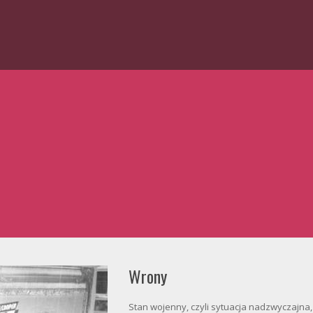
Wrony
Stan wojenny, czyli sytuacja nadzwyczajna, 