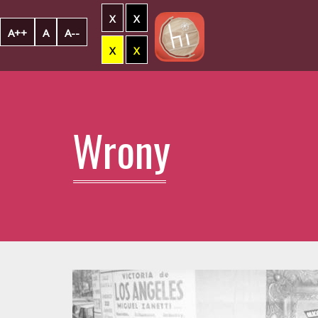
X
X
A++
A
A--
X
X
Wrony