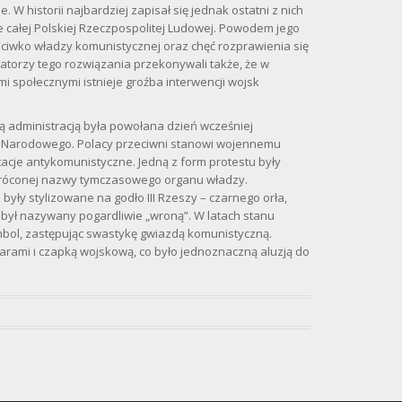
. W historii najbardziej zapisał się jednak ostatni z nich
e całej Polskiej Rzeczpospolitej Ludowej. Powodem jego
ciwko władzy komunistycznej oraz chęć rozprawienia się
atorzy tego rozwiązania przekonywali także, że w
i społecznymi istnieje groźba interwencji wojsk
ą administracją była powołana dzień wcześniej
 Narodowego. Polacy przeciwni stanowi wojennemu
acje antykomunistyczne. Jedną z form protestu były
króconej nazwy tymczasowego organu władzy.
yły stylizowane na godło III Rzeszy – czarnego orła,
ż był nazywany pogardliwie „wroną”. W latach stanu
bol, zastępując swastykę gwiazdą komunistyczną.
arami i czapką wojskową, co było jednoznaczną aluzją do