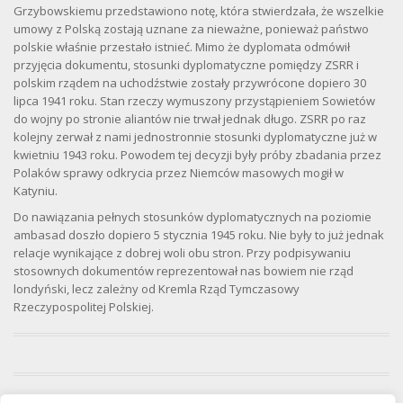
Grzybowskiemu przedstawiono notę, która stwierdzała, że wszelkie
umowy z Polską zostają uznane za nieważne, ponieważ państwo
polskie właśnie przestało istnieć. Mimo że dyplomata odmówił
przyjęcia dokumentu, stosunki dyplomatyczne pomiędzy ZSRR i
polskim rządem na uchodźstwie zostały przywrócone dopiero 30
lipca 1941 roku. Stan rzeczy wymuszony przystąpieniem Sowietów
do wojny po stronie aliantów nie trwał jednak długo. ZSRR po raz
kolejny zerwał z nami jednostronnie stosunki dyplomatyczne już w
kwietniu 1943 roku. Powodem tej decyzji były próby zbadania przez
Polaków sprawy odkrycia przez Niemców masowych mogił w
Katyniu.
Do nawiązania pełnych stosunków dyplomatycznych na poziomie
ambasad doszło dopiero 5 stycznia 1945 roku. Nie były to już jednak
relacje wynikające z dobrej woli obu stron. Przy podpisywaniu
stosownych dokumentów reprezentował nas bowiem nie rząd
londyński, lecz zależny od Kremla Rząd Tymczasowy
Rzeczypospolitej Polskiej.