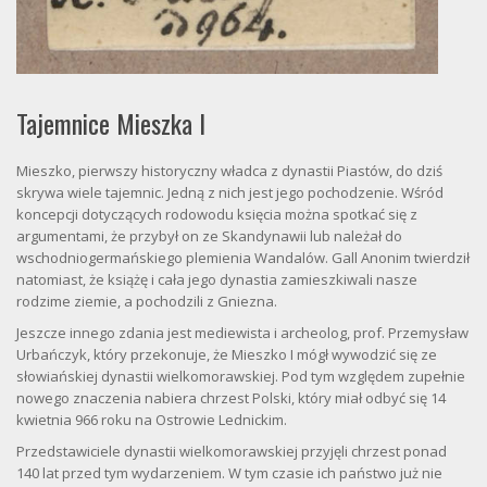
Tajemnice Mieszka I
Mieszko, pierwszy historyczny władca z dynastii Piastów, do dziś
skrywa wiele tajemnic. Jedną z nich jest jego pochodzenie. Wśród
koncepcji dotyczących rodowodu księcia można spotkać się z
argumentami, że przybył on ze Skandynawii lub należał do
wschodniogermańskiego plemienia Wandalów. Gall Anonim twierdził
natomiast, że książę i cała jego dynastia zamieszkiwali nasze
rodzime ziemie, a pochodzili z Gniezna.
Jeszcze innego zdania jest mediewista i archeolog, prof. Przemysław
Urbańczyk, który przekonuje, że Mieszko I mógł wywodzić się ze
słowiańskiej dynastii wielkomorawskiej. Pod tym względem zupełnie
nowego znaczenia nabiera chrzest Polski, który miał odbyć się 14
kwietnia 966 roku na Ostrowie Lednickim.
Przedstawiciele dynastii wielkomorawskiej przyjęli chrzest ponad
140 lat przed tym wydarzeniem. W tym czasie ich państwo już nie