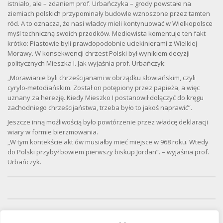
istniało, ale – zdaniem prof. Urbańczyka – grody powstałe na
ziemiach polskich przypominały budowle wznoszone przez tamten
ród. A to oznacza, że nasi władcy mieli kontynuować w Wielkopolsce
myśl techniczną swoich przodków. Mediewista komentuje ten fakt
krótko: Piastowie byli prawdopodobnie uciekinierami z Wielkiej
Morawy. W konsekwencji chrzest Polski był wynikiem decyzji
politycznych Mieszka I. Jak wyjaśnia prof. Urbańczyk:
„Morawianie byli chrześcijanami w obrządku słowiańskim, czyli
cyrylo-metodiańskim. Został on potępiony przez papieża, a więc
uznany za herezję. Kiedy Mieszko I postanowił dołączyć do kręgu
zachodniego chrześcijaństwa, trzeba było to jakoś naprawić”.
Jeszcze inną możliwością było powtórzenie przez władcę deklaracji
wiary w formie bierzmowania.
„W tym kontekście akt ów musiałby mieć miejsce w 968 roku. Wtedy
do Polski przybył bowiem pierwszy biskup Jordan”. – wyjaśnia prof.
Urbańczyk.