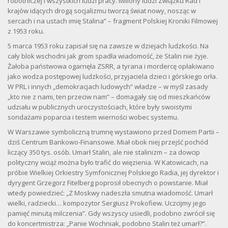
robotniczej i wszystkich ludzi pracy. Miliony ludzi Związku Rad i
krajów idących drogą socjalizmu tworzą świat nowy, nosząc w
sercach i na ustach imię Stalina” – fragment Polskiej Kroniki Filmowej
z 1953 roku.
5 marca 1953 roku zapisał się na zawsze w dziejach ludzkości. Na
cały blok wschodni jak grom spadła wiadomość, że Stalin nie żyje.
Żałoba państwowa ogarnęła ZSRR, a tyrana i mordercę opłakiwano
jako wodza postępowej ludzkości, przyjaciela dzieci i górskiego orła.
W PRL i innych „demokracjach ludowych” władze – w myśl zasady
„kto nie z nami, ten przeciw nam” – domagały się od mieszkańców
udziału w publicznych uroczystościach, które były swoistymi
sondażami poparcia i testem wierności wobec systemu.
W Warszawie symboliczną trumnę wystawiono przed Domem Partii –
dziś Centrum Bankowo-Finansowe. Miał obok niej przejść pochód
liczący 350 tys. osób. Umarł Stalin, ale nie stalinizm – za dowcip
polityczny wciąż można było trafić do więzienia. W Katowicach, na
próbie Wielkiej Orkiestry Symfonicznej Polskiego Radia, jej dyrektor i
dyrygent Grzegorz Fitelberg poprosił obecnych o powstanie. Miał
wtedy powiedzieć: „Z Moskwy nadeszła smutna wiadomość. Umarł
wielki, radziecki… kompozytor Sergiusz Prokofiew. Uczcijmy jego
pamięć minutą milczenia”. Gdy wszyscy usiedli, podobno zwrócił się
do koncertmistrza: „Panie Wochniak, podobno Stalin też umarł?”.