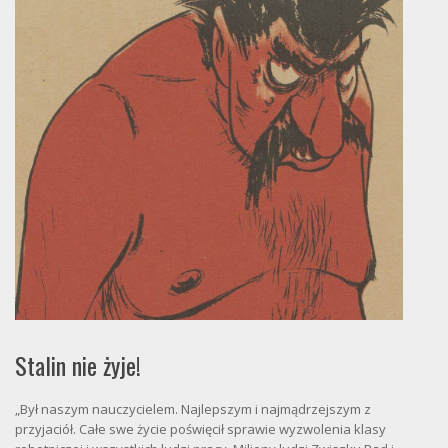
Stalin nie żyje!
„Był naszym nauczycielem. Najlepszym i najmądrzejszym z
przyjaciół. Całe swe życie poświęcił sprawie wyzwolenia klasy