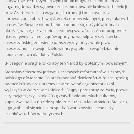
Obrywa się też najsłynniejszym rodom magnackim. Potockim za
zagarnięcie władzy sądowniczej i zdominowanie królewskich elekcji
oraz Czartoryskim, za wzgardę dla tradycji i polskości oraz
sprowadzanie obcych wojsk w celu obrony własnych, partykularnych
interesów. Równie niepochlebnie odnosił się do żydów, których
określił „naszego kraju letnią i zimową szarańczą”. Autor proponuje
alternatywny system rządów oparty na współpracy szlachecko-
mieszczańskiej, zniesienie pańszczyzny, przyznanie praw
mieszczanom, a swoje dzieło wieńczy apelem o współdziałanie
społeczeństwa dla dobra Polski.
„Niczego nie pragnę, tylko aby ten Naród był potężnym i poważnym”.
Stanisław Staszic był jednym z czołowych reformatorów i uczonych
polskiego oświecenia. To prekursor spółdzielczości w Polsce, geolog i
badacz kultury oraz przemysłowiec i współorganizator szkół
wyższych w Warszawie i Kielcach. Skąpy i przezorny za życia, prawie
cały majątek, czyli około 20 kg złotych holenderskich dukatów,
zapisał w spadku na cele społeczne. Już kilka lat po śmierci Staszica,
jego grób stał się miejscem spotkań warszawskiej młodzieży i
członków ruchów patriotycznych.