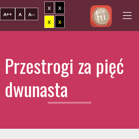
X
X
Me
A++
A
A--
X
X
Przestrogi za pięć
dwunasta