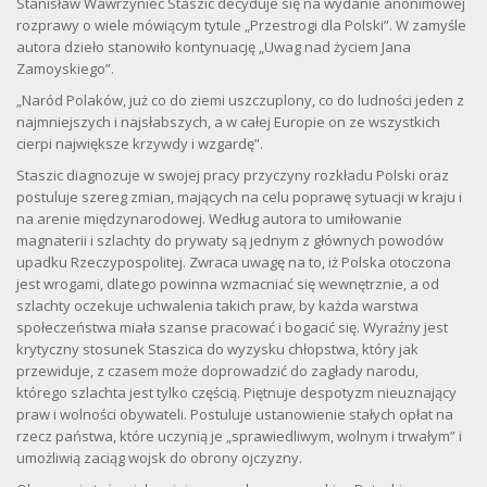
Stanisław Wawrzyniec Staszic decyduje się na wydanie anonimowej
rozprawy o wiele mówiącym tytule „Przestrogi dla Polski”. W zamyśle
autora dzieło stanowiło kontynuację „Uwag nad życiem Jana
Zamoyskiego”.
„Naród Polaków, już co do ziemi uszczuplony, co do ludności jeden z
najmniejszych i najsłabszych, a w całej Europie on ze wszystkich
cierpi największe krzywdy i wzgardę”.
Staszic diagnozuje w swojej pracy przyczyny rozkładu Polski oraz
postuluje szereg zmian, mających na celu poprawę sytuacji w kraju i
na arenie międzynarodowej. Według autora to umiłowanie
magnaterii i szlachty do prywaty są jednym z głównych powodów
upadku Rzeczypospolitej. Zwraca uwagę na to, iż Polska otoczona
jest wrogami, dlatego powinna wzmacniać się wewnętrznie, a od
szlachty oczekuje uchwalenia takich praw, by każda warstwa
społeczeństwa miała szanse pracować i bogacić się. Wyraźny jest
krytyczny stosunek Staszica do wyzysku chłopstwa, który jak
przewiduje, z czasem może doprowadzić do zagłady narodu,
którego szlachta jest tylko częścią. Piętnuje despotyzm nieuznający
praw i wolności obywateli. Postuluje ustanowienie stałych opłat na
rzecz państwa, które uczynią je „sprawiedliwym, wolnym i trwałym” i
umożliwią zaciąg wojsk do obrony ojczyzny.