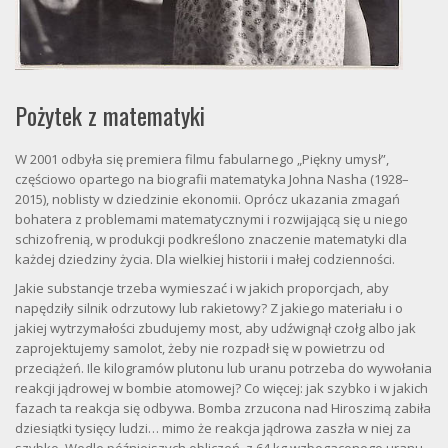
Pożytek z matematyki
W 2001 odbyła się premiera filmu fabularnego „Piękny umysł”,
częściowo opartego na biografii matematyka Johna Nasha (1928–
2015), noblisty w dziedzinie ekonomii. Oprócz ukazania zmagań
bohatera z problemami matematycznymi i rozwijającą się u niego
schizofrenią, w produkcji podkreślono znaczenie matematyki dla
każdej dziedziny życia. Dla wielkiej historii i małej codzienności.
Jakie substancje trzeba wymieszać i w jakich proporcjach, aby
napędziły silnik odrzutowy lub rakietowy? Z jakiego materiału i o
jakiej wytrzymałości zbudujemy most, aby udźwignął czołg albo jak
zaprojektujemy samolot, żeby nie rozpadł się w powietrzu od
przeciążeń. Ile kilogramów plutonu lub uranu potrzeba do wywołania
reakcji jądrowej w bombie atomowej? Co więcej: jak szybko i w jakich
fazach ta reakcja się odbywa. Bomba zrzucona nad Hiroszimą zabiła
dziesiątki tysięcy ludzi… mimo że reakcja jądrowa zaszła w niej za
szybko. Wedle późniejszych obliczeń, z 64 kg wzbogaconego uranu,