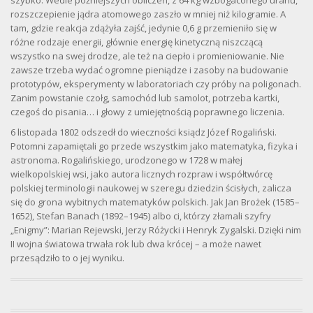
rozszczepienie jądra atomowego zaszło w mniej niż kilogramie. A
tam, gdzie reakcja zdążyła zajść, jedynie 0,6 g przemieniło się w
różne rodzaje energii, głównie energię kinetyczną niszczącą
wszystko na swej drodze, ale też na ciepło i promieniowanie. Nie
zawsze trzeba wydać ogromne pieniądze i zasoby na budowanie
prototypów, eksperymenty w laboratoriach czy próby na poligonach.
Zanim powstanie czołg, samochód lub samolot, potrzeba kartki,
czegoś do pisania… i głowy z umiejętnością poprawnego liczenia.
6 listopada 1802 odszedł do wieczności ksiądz Józef Rogaliński.
Potomni zapamiętali go przede wszystkim jako matematyka, fizyka i
astronoma. Rogalińskiego, urodzonego w 1728 w małej
wielkopolskiej wsi, jako autora licznych rozpraw i współtwórcę
polskiej terminologii naukowej w szeregu dziedzin ścisłych, zalicza
się do grona wybitnych matematyków polskich. Jak Jan Brożek (1585–
1652), Stefan Banach (1892–1945) albo ci, którzy złamali szyfry
„Enigmy”: Marian Rejewski, Jerzy Różycki i Henryk Zygalski. Dzięki nim
II wojna światowa trwała rok lub dwa krócej – a może nawet
przesądziło to o jej wyniku.