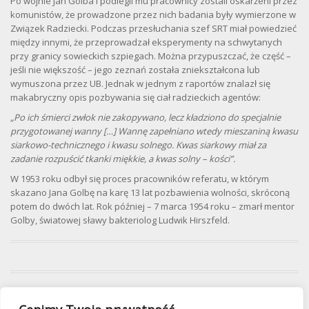
Po wojnie Jan Golba i podlegli mu pracownicy zostali oskarżeni przez
komunistów, że prowadzone przez nich badania były wymierzone w
Związek Radziecki. Podczas przesłuchania szef SRT miał powiedzieć
między innymi, że przeprowadzał eksperymenty na schwytanych
przy granicy sowieckich szpiegach. Można przypuszczać, że część –
jeśli nie większość – jego zeznań została zniekształcona lub
wymuszona przez UB. Jednak w jednym z raportów znalazł się
makabryczny opis pozbywania się ciał radzieckich agentów:
„Po ich śmierci zwłok nie zakopywano, lecz kładziono do specjalnie
przygotowanej wanny […] Wannę zapełniano wtedy mieszaniną kwasu
siarkowo-technicznego i kwasu solnego. Kwas siarkowy miał za
zadanie rozpuścić tkanki miękkie, a kwas solny – kości”.
W 1953 roku odbył się proces pracowników referatu, w którym
skazano Jana Golbę na karę 13 lat pozbawienia wolności, skróconą
potem do dwóch lat. Rok później – 7 marca 1954 roku – zmarł mentor
Golby, światowej sławy bakteriolog Ludwik Hirszfeld.