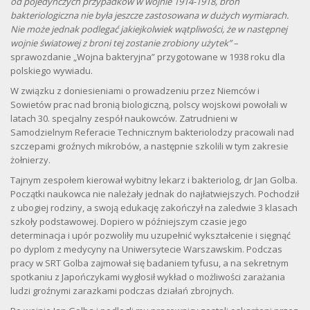
od pojedynczych przypadków w wojnie 1914-1918, broń
bakteriologiczna nie była jeszcze zastosowana w dużych wymiarach.
Nie może jednak podlegać jakiejkolwiek wątpliwości, że w następnej
wojnie światowej z broni tej zostanie zrobiony użytek”
–
sprawozdanie „Wojna bakteryjna” przygotowane w 1938 roku dla
polskiego wywiadu.
W związku z doniesieniami o prowadzeniu przez Niemców i
Sowietów prac nad bronią biologiczną, polscy wojskowi powołali w
latach 30. specjalny zespół naukowców. Zatrudnieni w
Samodzielnym Referacie Technicznym bakteriolodzy pracowali nad
szczepami groźnych mikrobów, a następnie szkolili w tym zakresie
żołnierzy.
Tajnym zespołem kierował wybitny lekarz i bakteriolog, dr Jan Golba.
Początki naukowca nie należały jednak do najłatwiejszych. Pochodził
z ubogiej rodziny, a swoją edukację zakończył na zaledwie 3 klasach
szkoły podstawowej. Dopiero w późniejszym czasie jego
determinacja i upór pozwoliły mu uzupełnić wykształcenie i sięgnąć
po dyplom z medycyny na Uniwersytecie Warszawskim. Podczas
pracy w SRT Golba zajmował się badaniem tyfusu, a na sekretnym
spotkaniu z Japończykami wygłosił wykład o możliwości zarażania
ludzi groźnymi zarazkami podczas działań zbrojnych.