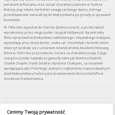
perukami w Riazaniu oraz zostać charakteryzatorem w Teatrze
Bolszoj. Jego talent zwrócił też uwagę carskiego dworu, którego
przedstawiciele zwracali się do Maksymiliana po porady w sprawach
kosmetyki.
W 1904 roku wyjechał do Stanów Zjednoczonych, a po kilu latach
wynaleziony przez niego puder zasypał Hollywood. Na potrzeby
filmu opracował technikę łatwo nakładanego i zmywalnego makijażu,
wymyślając przy okazji termin „make up”. Kosmetyki i techniki, które
stworzył spotkały się z uznaniem Amerykańskiej Akademii Filmowej,
która w 1929 roku przyznała mu Oscara za charakteryzację. Z jego
usług korzystały największe gwiazdy takie jak Marlena Dietrich,
Charlie Chaplin, Frank Sinatra i Apolonia Chałupiec, za oceanem
występująca jako Pola Negri. Jednym z najbardziej rozpoznawalnych
dzieł Maksymiliana Factora jest przemienienie Borisa Karloffa w
monstrum Frankensteina.
Cenimy Twoją prywatność