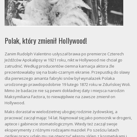
Polak, który zmienił Hollywood!
Zanim Rudolph Valentino usłyszał brawa po premierze Czterech
Jeźdźców Apokalipsy w 1921 roku, nikt w Hollywood nie chciał go
zatrudnić. Według producentów ciemna karnacja aktora źle
prezentowałaby się na biało-czarnym ekranie. Przepustką do sławy
dla pierwszego amanta fabryki snów był wynalazek Polaka
urodzonego prawdopodobnie 19 lutego 1872 roku w Zduńskiej Woli.
Mimo że badacze nie są pewni dokładnej daty i miejsca narodzin
Maksymiliana Factora, to niewątpliwie na zawsze zmienił on
Hollywood.
Maks dorastał w wielodzietnej ubogiej rodzinie żydowskiej, a
pracować zaczął mając 14 lat. Najmował się jako pomocnik w drogerii,
aptece i gabinecie stomatologicznym. Wtedy też zaczął swoje
eksperymenty z różnymi rodzajami mazideł. Po sześciu latach
ciężkiej pracy udało mu się otworzyć własny sklep z kosmetykami i