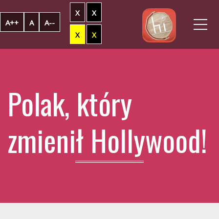
X
X
Me
A++
A
A--
X
X
Polak, który
zmienił Hollywood!