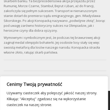
skarbem banku. Ta bezprecedensowa akcja przejazdu przez
Rumunię, Morze Czarne, Stambuł, Bejrut i Liban, aż do Francji,
zakończyła się pełnym sukcesem. Transport w nienaruszonym
stanie dotarł do premiera rządu emigracyjnego, gen. Władysława
Sikorskiego. Po akcji Konopacką nazywano „podwójnie złotą”, biorąc
pod uwagę zarówno historyczny sukces na Olimpiadzie, jak i
heroiczne czyny dla dobra ojczyzny.
Wymownym i symbolicznym jest, że podczas tej brawurowej akcji
zaginął medal olimpijski bohaterki. Jej osobiste losy stały się więc
swoistą metaforą dla losów naszego narodu: Konopacka straciła
własne złoto, ratując skarb państwa.
Cenimy Twoją prywatność
Używamy ciasteczek aby polepszyć jakość naszej strony.
Klikając "Akceptuj" zgadzasz się na wykorzystanie
ciasteczek na naszej stronie.