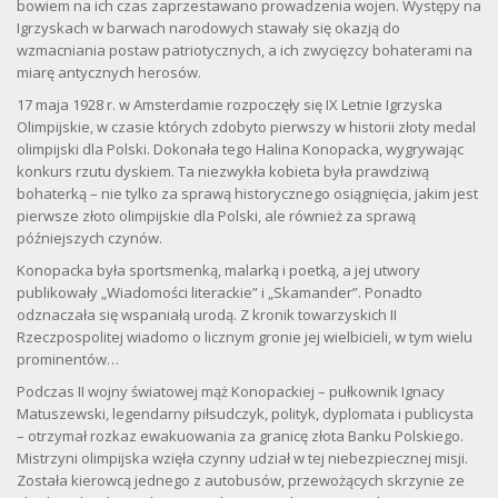
bowiem na ich czas zaprzestawano prowadzenia wojen. Występy na
Igrzyskach w barwach narodowych stawały się okazją do
wzmacniania postaw patriotycznych, a ich zwycięzcy bohaterami na
miarę antycznych herosów.
17 maja 1928 r. w Amsterdamie rozpoczęły się IX Letnie Igrzyska
Olimpijskie, w czasie których zdobyto pierwszy w historii złoty medal
olimpijski dla Polski. Dokonała tego Halina Konopacka, wygrywając
konkurs rzutu dyskiem. Ta niezwykła kobieta była prawdziwą
bohaterką – nie tylko za sprawą historycznego osiągnięcia, jakim jest
pierwsze złoto olimpijskie dla Polski, ale również za sprawą
późniejszych czynów.
Konopacka była sportsmenką, malarką i poetką, a jej utwory
publikowały „Wiadomości literackie” i „Skamander”. Ponadto
odznaczała się wspaniałą urodą. Z kronik towarzyskich II
Rzeczpospolitej wiadomo o licznym gronie jej wielbicieli, w tym wielu
prominentów…
Podczas II wojny światowej mąż Konopackiej – pułkownik Ignacy
Matuszewski, legendarny piłsudczyk, polityk, dyplomata i publicysta
– otrzymał rozkaz ewakuowania za granicę złota Banku Polskiego.
Mistrzyni olimpijska wzięła czynny udział w tej niebezpiecznej misji.
Została kierowcą jednego z autobusów, przewożących skrzynie ze