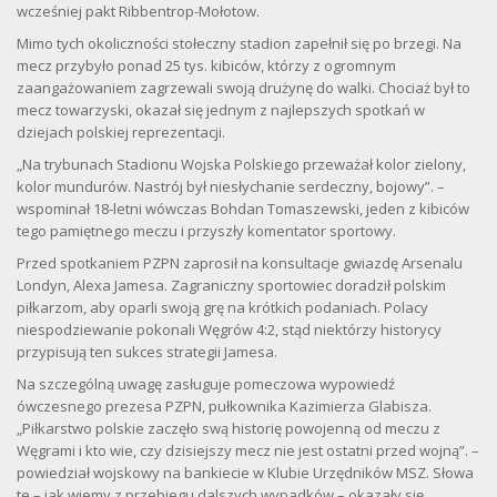
wcześniej pakt Ribbentrop-Mołotow.
Mimo tych okoliczności stołeczny stadion zapełnił się po brzegi. Na
mecz przybyło ponad 25 tys. kibiców, którzy z ogromnym
zaangażowaniem zagrzewali swoją drużynę do walki. Chociaż był to
mecz towarzyski, okazał się jednym z najlepszych spotkań w
dziejach polskiej reprezentacji.
„Na trybunach Stadionu Wojska Polskiego przeważał kolor zielony,
kolor mundurów. Nastrój był niesłychanie serdeczny, bojowy”. –
wspominał 18-letni wówczas Bohdan Tomaszewski, jeden z kibiców
tego pamiętnego meczu i przyszły komentator sportowy.
Przed spotkaniem PZPN zaprosił na konsultacje gwiazdę Arsenalu
Londyn, Alexa Jamesa. Zagraniczny sportowiec doradził polskim
piłkarzom, aby oparli swoją grę na krótkich podaniach. Polacy
niespodziewanie pokonali Węgrów 4:2, stąd niektórzy historycy
przypisują ten sukces strategii Jamesa.
Na szczególną uwagę zasługuje pomeczowa wypowiedź
ówczesnego prezesa PZPN, pułkownika Kazimierza Glabisza.
„Piłkarstwo polskie zaczęło swą historię powojenną od meczu z
Węgrami i kto wie, czy dzisiejszy mecz nie jest ostatni przed wojną”. –
powiedział wojskowy na bankiecie w Klubie Urzędników MSZ. Słowa
te – jak wiemy z przebiegu dalszych wypadków – okazały się