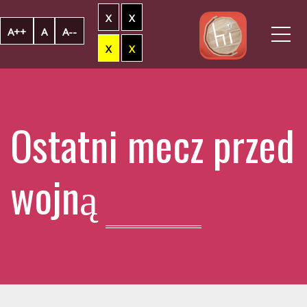
X
X
Me
A++
A
A--
X
X
Ostatni mecz przed
wojną