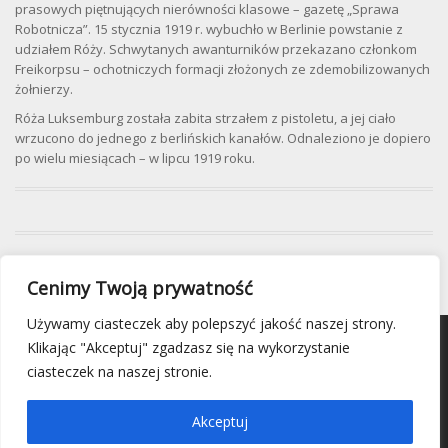
prasowych piętnujących nierówności klasowe – gazetę „Sprawa
Robotnicza”. 15 stycznia 1919 r. wybuchło w Berlinie powstanie z
udziałem Róży. Schwytanych awanturników przekazano członkom
Freikorpsu – ochotniczych formacji złożonych ze zdemobilizowanych
żołnierzy.
Róża Luksemburg została zabita strzałem z pistoletu, a jej ciało
wrzucono do jednego z berlińskich kanałów. Odnaleziono je dopiero
po wielu miesiącach – w lipcu 1919 roku.
Cenimy Twoją prywatność
Używamy ciasteczek aby polepszyć jakość naszej strony.
Klikając "Akceptuj" zgadzasz się na wykorzystanie
ciasteczek na naszej stronie.
© 2025 Fundacja Wizja.
Akceptuj