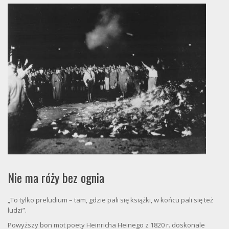
Nie ma róży bez ognia
„To tylko preludium – tam, gdzie pali się książki, w końcu pali się też
ludzi”.
Powyższy bon mot poety Heinricha Heinego z 1820 r. doskonale