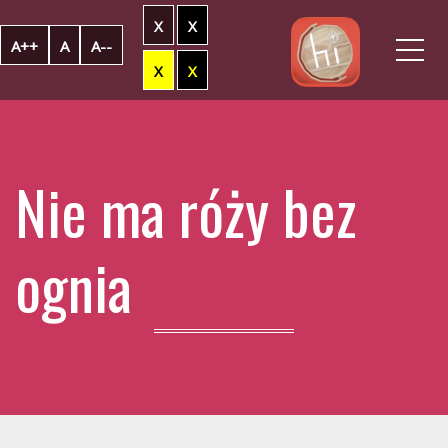
X
X
Me
A++
A
A--
X
X
Nie ma róży bez
ognia