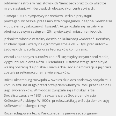
oddawał nastroje w nazistowskich Niemczech oraz to, co wkrótce
miało nastąpić w hitlerowskich obozach koncentracyjnych.
10 maja 1933 r. sympatycy nazistów w Berlinie przystąpili –
podżegani wcześniej przez ministra propagandy Josepha Goebbelsa
– do palenia „zakazanych książek”. Akcja rozlała się na cały kraj,
obejmując swym zasięgiem 20 największych miast niemieckich.
Jednak to właśnie w stolicy doszło do kulminacji wydarzeń. Berlińscy
studenci spalili wtedy na ogromnym stosie ok. 20 tys. prac autorów
żydowskich i pacyfistów oraz teoretyków komunizmu.
Wśród zakazanych autorów znaleźli się między innymi Karol Marks,
Zygmunt Freud oraz Róża Luksemburg. Ostatnia z tego grona była
ważną postacią dla polskiej i niemieckiej socjaldemokracji, a jej prace
zostały przetłumaczone na wiele języków.
Róża Luksemburg rozwijała w swoich dziełach podstawy socjalizmu i
komunizmu na długo przed przejęciem władzy w Rosji przez Lenina i
jego zwolenników. W młodości związała się z Polską Partią
Socjalistyczną, a w 1893 r. założyła partię Socjaldemokracja
Królestwa Polskiego. W 1900 r. przekształciła ją w Socjaldemokrację
Królestwa Polskiego i Litwy.
Róża redagowała też w Paryżu jeden z pierwszych organów