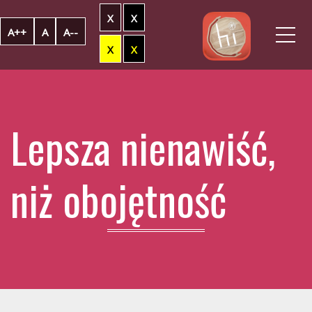
X
X
Me
A++
A
A--
X
X
Lepsza nienawiść,
niż obojętność