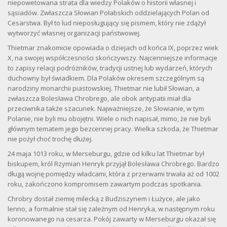
niepowetowana strata dla wiedzy Polaków o historii własnej i
sąsiadów. Zwłaszcza Słowian Połabskich oddzielających Polan od
Cesarstwa. Był to lud nieposługujący się pismem, który nie zdążył
wytworzyć własnej organizacji państwowej.
Thietmar znakomicie opowiada o dziejach od końca IX, poprzez wiek
X, na swojej współczesności skończywszy. Najcenniejsze informacje
to zapisy relacji podróżników, tradycji ustnej lub wydarzeń, których
duchowny był świadkiem. Dla Polaków okresem szczególnym są
narodziny monarchii piastowskiej. Thietmar nie lubił Słowian, a
zwłaszcza Bolesława Chrobrego, ale obok antypatii miał dla
przeciwnika także szacunek. Najważniejsze, że Słowianie, w tym
Polanie, nie byli mu obojętni. Wiele o nich napisał, mimo, że nie byli
głównym tematem jego bezcennej pracy. Wielka szkoda, że Thietmar
nie pożył choć trochę dłużej.
24 maja 1013 roku, w Merseburgu, gdzie od kilku lat Thietmar był
biskupem, król Rzymian Henryk przyjął Bolesława Chrobrego. Bardzo
długą wojnę pomiędzy władcami, która z przerwami trwała aż od 1002
roku, zakończono kompromisem zawartym podczas spotkania.
Chrobry dostał ziemię milecką z Budziszynem i Łużyce, ale jako
lenno, a formalnie stał się zależnym od Henryka, w następnym roku
koronowanego na cesarza. Pokój zawarty w Merseburgu okazał się