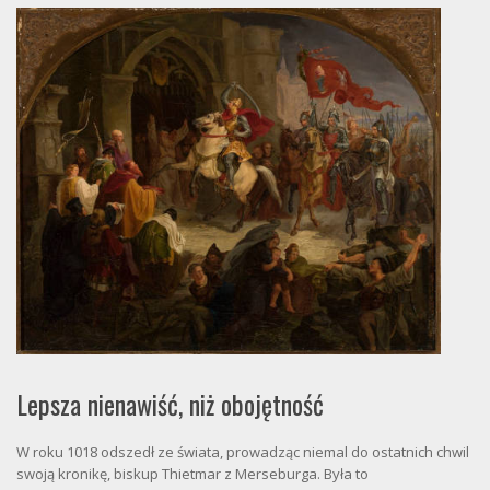
Lepsza nienawiść, niż obojętność
W roku 1018 odszedł ze świata, prowadząc niemal do ostatnich chwil
swoją kronikę, biskup Thietmar z Merseburga. Była to