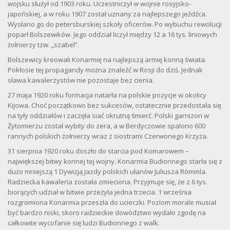
wojsku służył od 1903 roku. Uczestniczył w wojnie rosyjsko-
japońskiej, a w roku 1907 został uznany za najlepszego jeźdźca.
Wysłano go do petersburskiej szkoły oficerów. Po wybuchu rewolucji
poparł Bolszewików. Jego oddział liczył między 12 a 16 tys. liniowych
żołnierzy tzw. „szabel”.
Bolszewicy kreowali Konarmię na najlepszą armię konną świata.
Pokłosie tej propagandy można znaleźć w Rosji do dziś. Jednak
sława kawalerzystów nie pozostaje bez cienia.
27 maja 1920 roku formacja natarła na polskie pozycje w okolicy
Kijowa. Choć początkowo bez sukcesów, ostatecznie przedostała się
na tyły oddziałów i zaczęła siać okrutną śmierć. Polski garnizon w
Żytomierzu został wybity do zera, a w Berdyczowie spalono 600
rannych polskich żołnierzy wraz z siostrami Czerwonego Krzyża.
31 sierpnia 1920 roku doszło do starcia pod Komarowem –
największej bitwy konnej tej wojny. Konarmia Budionnego starła się z
dużo mniejszą 1 Dywizją Jazdy polskich ułanów Juliusza Rómmla.
Radziecka kawaleria została zmieciona. Przyjmuje się, że z 6 tys.
biorących udział w bitwie przeżyła jedna trzecia. 1 września
rozgromiona Konarmia przeszła do ucieczki. Poziom morale musiał
być bardzo niski, skoro radzieckie dowództwo wydało zgodę na
całkowite wycofanie się ludzi Budionnego z walk.