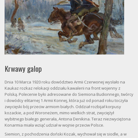
Krwawy galop
Dnia 10 Marca 1920 roku dowództwo Armii Czerwonej wysłało na
Kaukaz rozkaz relokacji oddziału kawalerii na front wojenny z
Polską. Polecenie było adresowane do Siemiona Budionnego, twórcy
i dowódcy elitarnej 1 Armii Konnej, która już od ponad roku toczyła
zwycięski bój przeciw armiom białych. Oddział rozbijał korpusy
kozackie, a pod Woroneżem, mimo wielkich strat, zwyciężył
wybitnego białego generała, Antona Denikina. Teraz niezwyciężona
Konarmia miała wziąć udział w wojnie przeciw Polsce.
Siemion, z pochodzenia doński Kozak, wychował się w siodle, a w