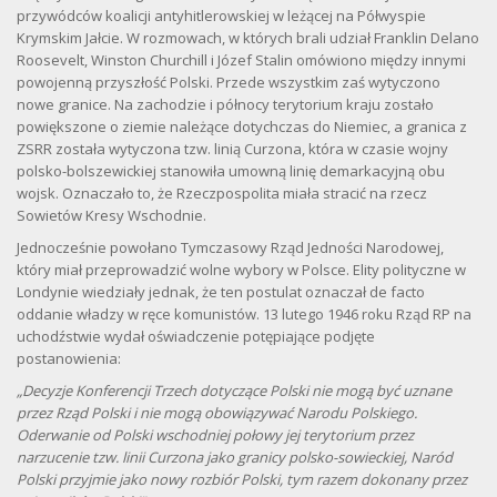
przywódców koalicji antyhitlerowskiej w leżącej na Półwyspie
Krymskim Jałcie. W rozmowach, w których brali udział Franklin Delano
Roosevelt, Winston Churchill i Józef Stalin omówiono między innymi
powojenną przyszłość Polski. Przede wszystkim zaś wytyczono
nowe granice. Na zachodzie i północy terytorium kraju zostało
powiększone o ziemie należące dotychczas do Niemiec, a granica z
ZSRR została wytyczona tzw. linią Curzona, która w czasie wojny
polsko-bolszewickiej stanowiła umowną linię demarkacyjną obu
wojsk. Oznaczało to, że Rzeczpospolita miała stracić na rzecz
Sowietów Kresy Wschodnie.
Jednocześnie powołano Tymczasowy Rząd Jedności Narodowej,
który miał przeprowadzić wolne wybory w Polsce. Elity polityczne w
Londynie wiedziały jednak, że ten postulat oznaczał de facto
oddanie władzy w ręce komunistów. 13 lutego 1946 roku Rząd RP na
uchodźstwie wydał oświadczenie potępiające podjęte
postanowienia:
„Decyzje Konferencji Trzech dotyczące Polski nie mogą być uznane
przez Rząd Polski i nie mogą obowiązywać Narodu Polskiego.
Oderwanie od Polski wschodniej połowy jej terytorium przez
narzucenie tzw. linii Curzona jako granicy polsko-sowieckiej, Naród
Polski przyjmie jako nowy rozbiór Polski, tym razem dokonany przez