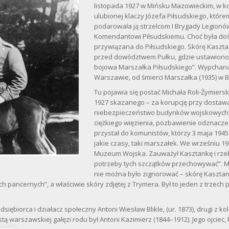
listopada 1927 w Mińsku Mazowieckim, w k
ulubionej klaczy Józefa Piłsudskiego, któr
podarowała ją strzelcom I Brygady Legionó
Komendantowi Piłsudskiemu. Choć była dość 
przywiązana do Piłsudskiego. Skórę Kaszta
przed dowództwem Pułku, gdzie ustawiono gł
bojowa Marszałka Piłsudskiego”. Wypchana
Warszawie, od śmierci Marszałka (1935) w 
Tu pojawia się postać Michała Roli-Żymiers
1927 skazanego – za korupcję przy dostaw
niebezpieczeństwo budynków wojskowych pr
ciężkiego więzienia, pozbawienie odznaczeń
przystał do komunistów, którzy 3 maja 1945
jakie czasy, taki marszałek. We wrześniu 1
Muzeum Wojska. Zauważył Kasztankę i rzekł:
potrzeby tych szczątków przechowywać”. 
nie można było zignorować – skórę Kasztank
ech pancernych”, a właściwie skóry zdjętej z Trymera. Był to jeden z trzech
siębiorca i działacz społeczny Antoni Wiesław Blikle, (ur. 1873), drugi z ko
ą warszawskiej gałęzi rodu był Antoni Kazimierz (1844–1912). Jego ojciec, 