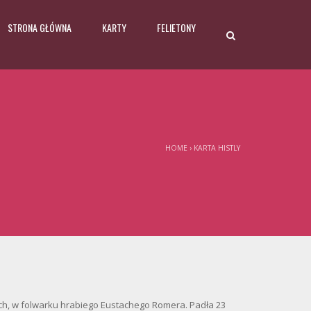
STRONA GŁÓWNA
KARTY
FELIETONY
HOME
›
KARTA HISTLY
ych, w folwarku hrabiego Eustachego Romera. Padła 23