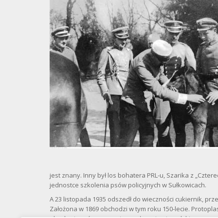
jest znany. Inny był los bohatera PRL-u, Szarika z „Czter
jednostce szkolenia psów policyjnych w Sułkowicach.
A 23 listopada 1935 odszedł do wieczności cukiernik, przed
Założona w 1869 obchodzi w tym roku 150-lecie. Protoplast