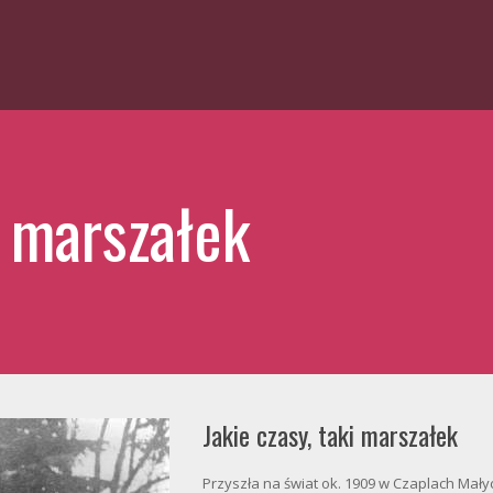
i marszałek
Jakie czasy, taki marszałek
Przyszła na świat ok. 1909 w Czaplach Mał