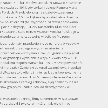
oszarach 7 Pułku Ułanów Lubelskich. Mowa o Kasztance,
emu służyła od 1914, gdy córka hrabiego Romera Maria
w Polskich. Przydzielono ją na służbę ówczesnemu
niska – ok. 1,5 m w kłębie – była szlachetna i bardzo
nki po śmierci zdjęto i wypchano. Szczątki pochowano
az z inskrypcją: „Tu leży Kasztanka, ulubiona klacz
 Kasztanka stała m.in. w Muzeum Wojska Polskiego w
Belwederze, a na czas wojny wróciła do Muzeum.
kiego, legionisty, przedwojennego generała brygady, w
ach masek przeciwgazowych i narażenie na
zez celowe wstrzymanie zakupu gaśnic – na pięć lat
, degradację i wydalenie z wojska. Zwolniony w 1931,
 nadali mu stopień marszałka Polski. Można powiedzieć:
945 marszałek Żymierski dokonał szczegółowej inspekcji
 „Poznaję to bydlę, już mnie raz kiedyś kopnęło, nie ma
Mimo starań pracowników Muzeum polecenia Marszałka
i skreślono z katalogu zbiorów, a jej dokładny los nie
 psów grających Szarika. Stoi do dziś wypchany w
lei właściciel rodzinnej firmy cukierniczej w Warszawie.
Fryderyk, był Szwajcarem, który – jak wielu innych