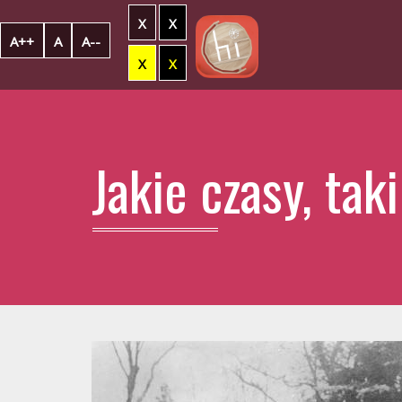
X
X
A++
A
A--
X
X
Jakie czasy, tak