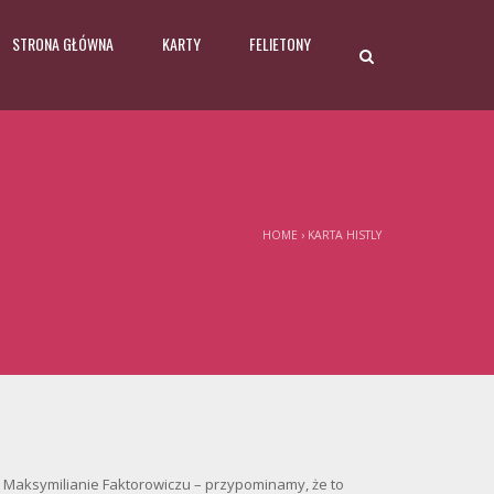
STRONA GŁÓWNA
KARTY
FELIETONY
HOME
›
KARTA HISTLY
li Maksymilianie Faktorowiczu – przypominamy, że to