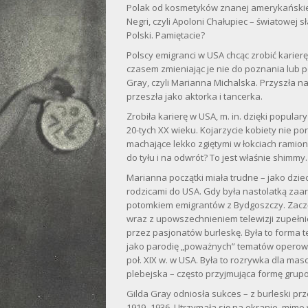
Polak od kosmetyków znanej amerykańskiej f
Negri, czyli Apoloni Chałupiec – światowej 
Polski. Pamiętacie?
Polscy emigranci w USA chcąc zrobić karier
czasem zmieniając je nie do poznania lub p
Gray, czyli Marianna Michalska. Przyszła na
przeszła jako aktorka i tancerka.
Zrobiła karierę w USA, m. in. dzięki popul
20-tych XX wieku. Kojarzycie kobiety nie 
machające lekko zgiętymi w łokciach ramio
do tyłu i na odwrót? To jest właśnie shimmy.
Marianna początki miała trudne – jako dzi
rodzicami do USA. Gdy była nastolatką za
potomkiem emigrantów z Bydgoszczy. Zaczę
wraz z upowszechnieniem telewizji zupełn
przez pasjonatów burleskę. Była to forma t
jako parodię „poważnych” tematów operowyc
poł. XIX w. w USA. Była to rozrywka dla mas
plebejska – często przyjmująca formę gru
Gilda Gray odniosła sukces – z burleski prz
1919–1936. Utrzymała się na ekranie, mimo w