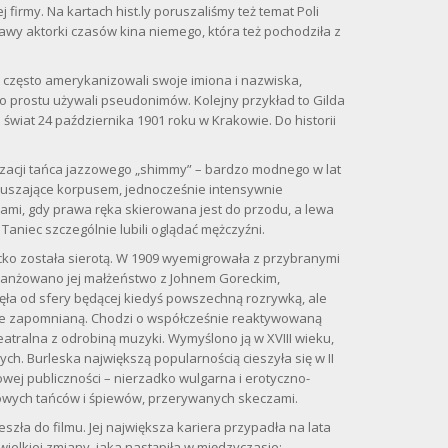
irmy. Na kartach hist.ly poruszaliśmy też temat Poli
sławy aktorki czasów kina niemego, która też pochodziła z
ę często amerykanizowali swoje imiona i nazwiska,
o prostu używali pseudonimów. Kolejny przykład to Gilda
 świat 24 października 1901 roku w Krakowie. Do historii
aryzacji tańca jazzowego „shimmy” – bardzo modnego w lat
poruszające korpusem, jednocześnie intensywnie
nami, gdy prawa ręka skierowana jest do przodu, a lewa
 Taniec szczególnie lubili oglądać mężczyźni.
ecko została sierotą. W 1909 wyemigrowała z przybranymi
aranżowano jej małżeństwo z Johnem Goreckim,
ła od sfery będącej kiedyś powszechną rozrywką, ale
ie zapomnianą. Chodzi o współcześnie reaktywowaną
eatralna z odrobiną muzyki. Wymyślono ją w XVIII wieku,
h. Burleska największą popularnością cieszyła się w II
owej publiczności – nierzadko wulgarna i erotyczno-
powych tańców i śpiewów, przerywanych skeczami.
eszła do filmu. Jej największa kariera przypadła na lata
ielkiej zmiany, jaka nastąpiła w międzyczasie: