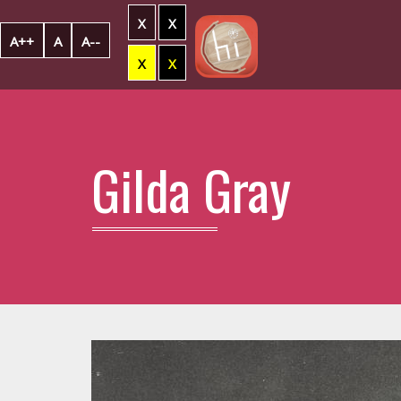
X
X
A++
A
A--
X
X
Gilda Gray