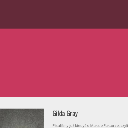
Gilda Gray
Pisaliśmy już kiedyś o Maksie Faktorze, czy