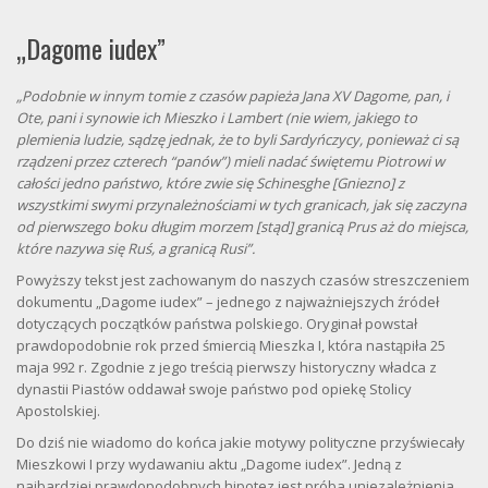
„Dagome iudex”
„Podobnie w innym tomie z czasów papieża Jana XV Dagome, pan, i
Ote, pani i synowie ich Mieszko i Lambert (nie wiem, jakiego to
plemienia ludzie, sądzę jednak, że to byli Sardyńczycy, ponieważ ci są
rządzeni przez czterech “panów”) mieli nadać świętemu Piotrowi w
całości jedno państwo, które zwie się Schinesghe [Gniezno] z
wszystkimi swymi przynależnościami w tych granicach, jak się zaczyna
od pierwszego boku długim morzem [stąd] granicą Prus aż do miejsca,
które nazywa się Ruś, a granicą Rusi”.
Powyższy tekst jest zachowanym do naszych czasów streszczeniem
dokumentu „Dagome iudex” – jednego z najważniejszych źródeł
dotyczących początków państwa polskiego. Oryginał powstał
prawdopodobnie rok przed śmiercią Mieszka I, która nastąpiła 25
maja 992 r. Zgodnie z jego treścią pierwszy historyczny władca z
dynastii Piastów oddawał swoje państwo pod opiekę Stolicy
Apostolskiej.
Do dziś nie wiadomo do końca jakie motywy polityczne przyświecały
Mieszkowi I przy wydawaniu aktu „Dagome iudex”. Jedną z
najbardziej prawdopodobnych hipotez jest próba uniezależnienia