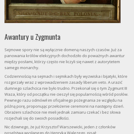
Awantury u Zygmunta
Sejmowe spory nie są wyłącznie domeną naszych czasów. Już za
panowania królów elekcyjnych dochodziło do poważnych awantur
między posłami, którzy często nie liczyli się nawet z autorytetem
samego monarchy.
Codziennością na sejmach i sejmikach były wyzwiska i bijatyki, które
rozgorzały wraz z wprowadzeniem zasady liberum veto. A urazić
dumnego szlachcica nie było trudno. Przekonał się o tym Zygmunt III
Waza, który od początku nie cieszył się popularnością wśród posłów.
Pewnego razu odmówił im oficjalnego pożegnania ze względu na
późną porę, proponując przełożenie ceremonii na następny dzień.
Obrażeni szlachcice nie mieli jednak zamiaru czekać i bez słowa
rozjechali się do swoich posiadłości.
Nic dziwnego, że już Krzysztof Warszewicki, jeden z członków
poselstwa wysłanego do Henryka Walezego, pisał: