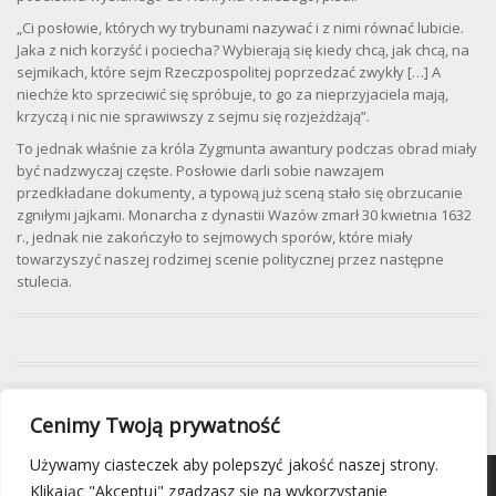
„Ci posłowie, których wy trybunami nazywać i z nimi równać lubicie.
Jaka z nich korzyść i pociecha? Wybierają się kiedy chcą, jak chcą, na
sejmikach, które sejm Rzeczpospolitej poprzedzać zwykły […] A
niechże kto sprzeciwić się spróbuje, to go za nieprzyjaciela mają,
krzyczą i nic nie sprawiwszy z sejmu się rozjeżdżają”.
To jednak właśnie za króla Zygmunta awantury podczas obrad miały
być nadzwyczaj częste. Posłowie darli sobie nawzajem
przedkładane dokumenty, a typową już sceną stało się obrzucanie
zgniłymi jajkami. Monarcha z dynastii Wazów zmarł 30 kwietnia 1632
r., jednak nie zakończyło to sejmowych sporów, które miały
towarzyszyć naszej rodzimej scenie politycznej przez następne
stulecia.
Cenimy Twoją prywatność
Używamy ciasteczek aby polepszyć jakość naszej strony.
Klikając "Akceptuj" zgadzasz się na wykorzystanie