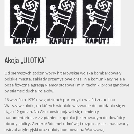
Akcja „ULOTKA”
Od pierwszych godzin wojny hitlerowskie wojska bombardowały
polskie miasta, zakłady przemysłowe oraz linie komunikacyjne ale
poza fizyczną agresją Niemcy stosowali m.in. techniki propagandowe
by stłamsić ducha Polaków.
16 września 1939 r. w godzinach porannych naziści zrzucili na
Warszawę ulotki, na których widniało wezwanie do poddania się w
ciągu 12 godzin. Na Grochowie pojawili się niemieccy
parlamentariusze z żądaniem kapitulacji, kierowanym do dowódcy
obrony stolicy. Generał Rómmel odmówił, i rozpoczął się zmasowany
ostrzał artyleryjski oraz naloty bombowe na Warszawę.