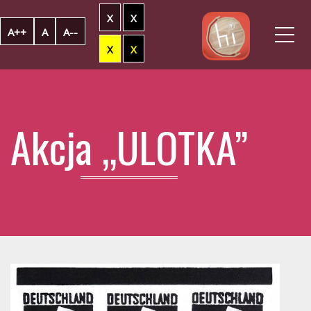
X
X
Me
A++
A
A--
X
X
Akcja „ULOTKA”