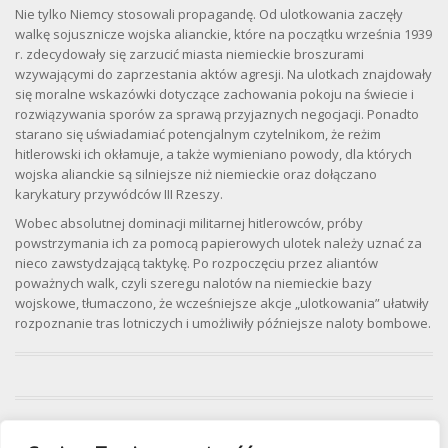
Nie tylko Niemcy stosowali propagandę. Od ulotkowania zaczęły
walkę sojusznicze wojska alianckie, które na początku września 1939
r. zdecydowały się zarzucić miasta niemieckie broszurami
wzywającymi do zaprzestania aktów agresji. Na ulotkach znajdowały
się moralne wskazówki dotyczące zachowania pokoju na świecie i
rozwiązywania sporów za sprawą przyjaznych negocjacji. Ponadto
starano się uświadamiać potencjalnym czytelnikom, że reżim
hitlerowski ich okłamuje, a także wymieniano powody, dla których
wojska alianckie są silniejsze niż niemieckie oraz dołączano
karykatury przywódców III Rzeszy.
Wobec absolutnej dominacji militarnej hitlerowców, próby
powstrzymania ich za pomocą papierowych ulotek należy uznać za
nieco zawstydzającą taktykę. Po rozpoczęciu przez aliantów
poważnych walk, czyli szeregu nalotów na niemieckie bazy
wojskowe, tłumaczono, że wcześniejsze akcje „ulotkowania” ułatwiły
rozpoznanie tras lotniczych i umożliwiły późniejsze naloty bombowe.