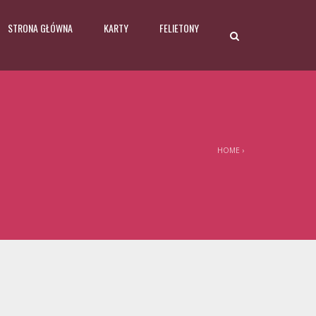
STRONA GŁÓWNA
KARTY
FELIETONY
HOME
›