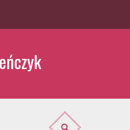
eńczyk