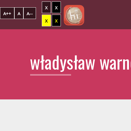
X
X
A++
A
A--
X
X
władysław warn