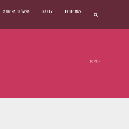
STRONA GŁÓWNA
KARTY
FELIETONY
HOME
›