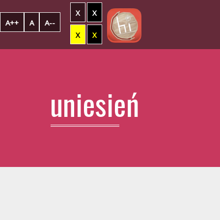
X
X
A++
A
A--
X
X
uniesień