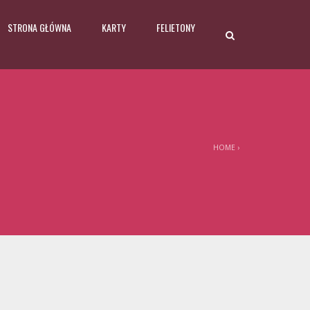
STRONA GŁÓWNA
KARTY
FELIETONY
HOME
›