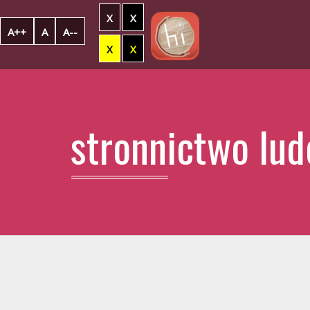
X
X
A++
A
A--
X
X
stronnictwo lu