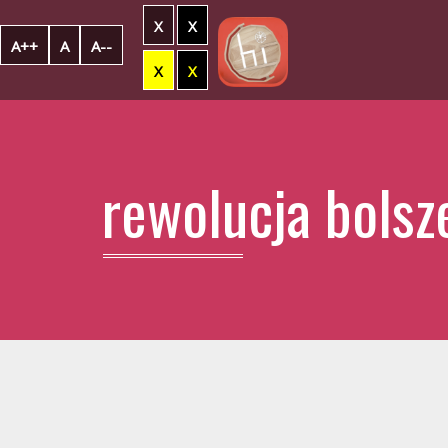
X
X
A++
A
A--
X
X
rewolucja bolsz