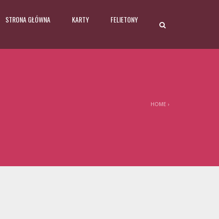
STRONA GŁÓWNA
KARTY
FELIETONY
HOME
›