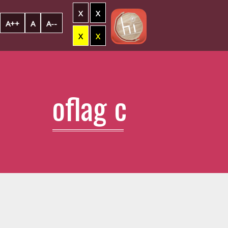
X
X
A++
A
A--
X
X
oflag c