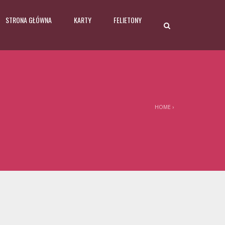
STRONA GŁÓWNA
KARTY
FELIETONY
HOME
›