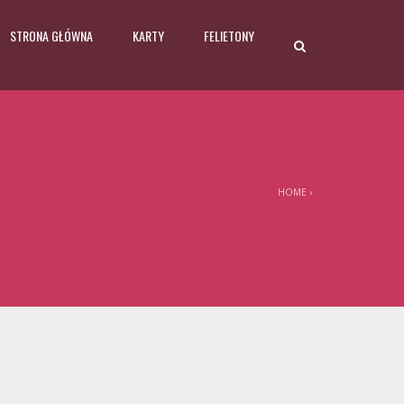
STRONA GŁÓWNA
KARTY
FELIETONY
HOME
›