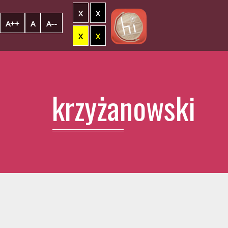
X
X
A++
A
A--
X
X
krzyżanowski