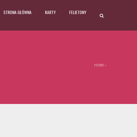
STRONA GŁÓWNA
KARTY
FELIETONY
HOME
›