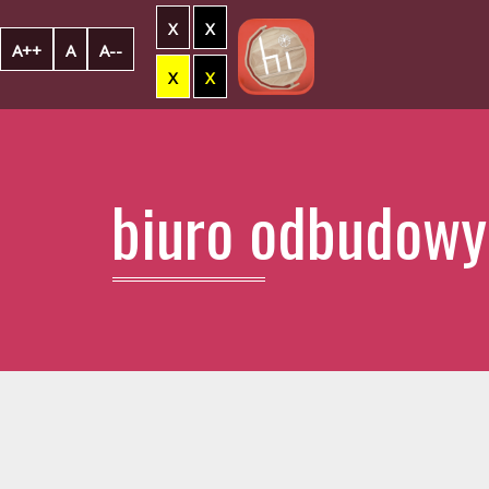
X
X
A++
A
A--
X
X
biuro odbudowy 